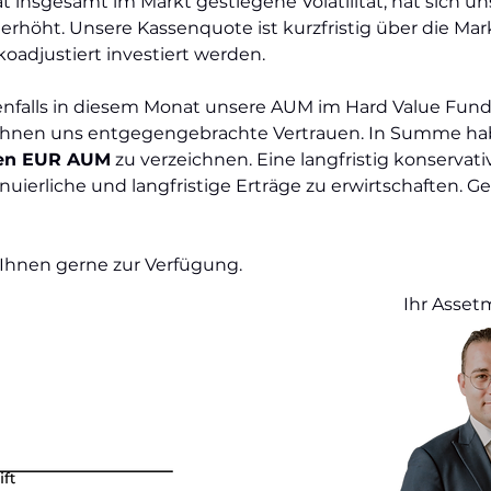
insgesamt im Markt gestiegene Volatilität, hat sich uns
t erhöht. Unsere Kassenquote ist kurzfristig über die M
koadjustiert investiert werden.
falls in diesem Monat unsere AUM im Hard Value Fund 
 Ihnen uns entgegengebrachte Vertrauen. In Summe ha
nen EUR AUM
zu verzeichnen. Eine langfristig konservati
ierliche und langfristige Erträge zu erwirtschaften. Ge
 Ihnen gerne zur Verfügung.
Ihr Asse