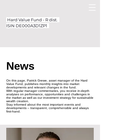
Hard Value Fund - R dist.
ISIN DE000A3D1ZP1
News
On this page, Patrick Grewe, asset manager of the Hard
Value Fund, publishes monthly insights into market
developments and relevant changes in the fund.
With regular manager commentaries, you receive in-depth
analyses on performance, opportunities and challenges in
the market as well as our investment strategy for sustainable
wealth creation.
Stay informed about the most important events and
developments – transparent, comprehensible and always
first-hand.