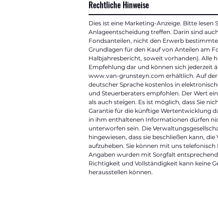
Rechtliche Hinweise
Dies ist eine Marketing-Anzeige. Bitte lesen
Anlageentscheidung treffen. Darin sind auc
Fondsanteilen, nicht den Erwerb bestimmter 
Grundlagen für den Kauf von Anteilen am Fon
Halbjahresbericht, soweit vorhanden). Alle 
Empfehlung dar und können sich jederzeit än
www.van-grunsteyn.com
erhältlich. Auf de
deutscher Sprache kostenlos in elektronisch
und Steuerberaters empfohlen. Der Wert ei
als auch steigen. Es ist möglich, dass Sie n
Garantie für die künftige Wertentwicklung
in ihm enthaltenen Informationen dürfen n
unterworfen sein. Die Verwaltungsgesellsch
hingewiesen, dass sie beschließen kann, die 
aufzuheben. Sie können mit uns telefonisch
Angaben wurden mit Sorgfalt entsprechend
Richtigkeit und Vollständigkeit kann kein
herausstellen können.