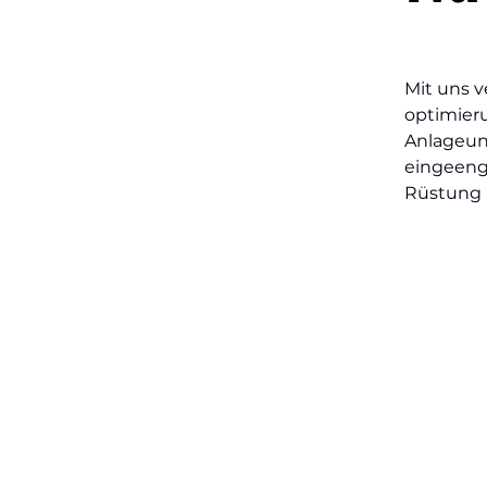
Mit uns v
optimieru
Anlageuni
eingeengt
Rüstung k