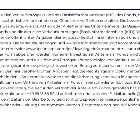
 Sie den Verkaufsprospekt und das Basisinformationsblatt (KID) des Fonds, b
h ausführliche Informationen zu Chancen und Risiken enthalten. Die bewor
Basiswerte, wie z.B. Aktien oder Anleihen eines Unternehmens, da Basiswer
ds sind die aktuellen Verkaufsunterlagen (Basisinformationsblatt (KID), V
hier veröffentlichten Angaben dienen ausschließlich Ihrer Information und 
dern. Die Verkaufsunterlagen und weitere Informationen sind kostenfrei in
r Internetseite
www.ipconcept.com/ipc/de/anlegerinformation.html
kann e
er Form abgerufen werden. Vor einer Investition in Anteile am Fonds wird 
ner Investition und die Höhe von Erträgen können infolge von Markt- un
icht den gesamten ursprünglich investierten Betrag zurückerhalten. In der Ve
 dar. Den hier veröffentlichten Angaben liegt die Rechtslage am Dokumen
icht in den USA verbreitet werden und die Verbreitung kann auch in and
aft kann den Vertrieb von Anteilen am Fonds in verschiedenen EU- bzw. EW
Vorkehrungen, die sie für den Vertrieb der Anteile am Fonds getroffen hat, 
 Kontakt unter
+49 69 13 38 52 41
aufnehmen oder uns eine E-Mail an
hello
 dem Datum der Bearbeitung gemacht und spiegeln teilweise persönliche
e Gewähr oder Haftung übernommen werden. Prognosen beruhen auf Annahme