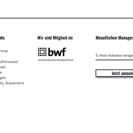
nks
Wir sind Mitglied im
Monatlichen Manage
rtner
zhinweise
keit
Jetzt anmel
e
gen
ity Statement