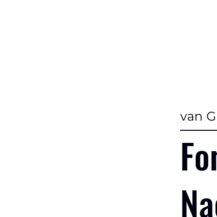
van G
Fo
Na