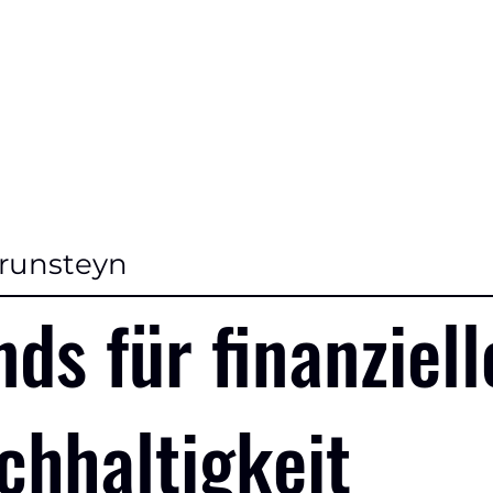
runsteyn
nds für finanziell
chhaltigkeit