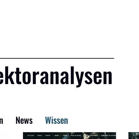
ds
Aktuelles
About
Kontakt
Events
Investieren
ektoranalysen
n
News
Wissen