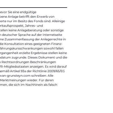
evor Sie eine endgültige
bene Anlage betrifft den Erwerb von
te nur im Besitz des Fonds sind. Alleinige
erkaufsprospekt, Jahres- und
stellen keine Anlageberatung oder sonstige
 deutscher Sprache auf der Internetseite
ine Zusammenfassung der Anlegerrechte in
die Konsultation eines geeigneten Finanz-
d Währungskursschwankungen sowohl fallen
rgangenheit erzielte Ergebnisse stellen keine
tendatum zugrunde. Dieses Dokument und die
eren Rechtsordnungen Beschränkungen
R-Mitgliedsstaaten anzeigen. Es wird darauf
gemäß Artikel 93a der Richtlinie 2009/65/EG
@van-grunsteyn.com
schreiben. Alle
 Marktmeinungen wieder. Für deren
n, die sich im Nachhinein als falsch