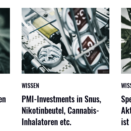
WISSEN
WIS
en
PMI-Investments in Snus,
Sp
Nikotinbeutel, Cannabis-
Akt
Inhalatoren etc.
ist